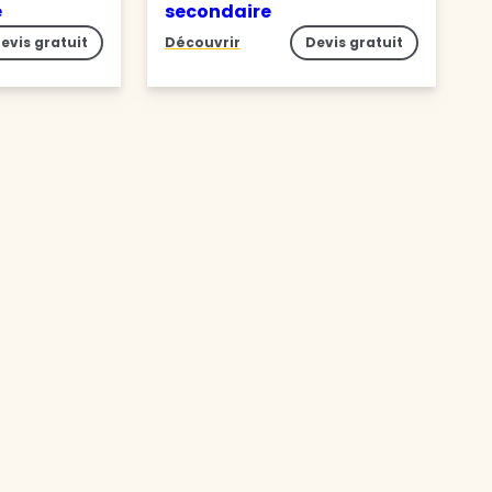
e
secondaire
evis gratuit
Découvrir
Devis gratuit