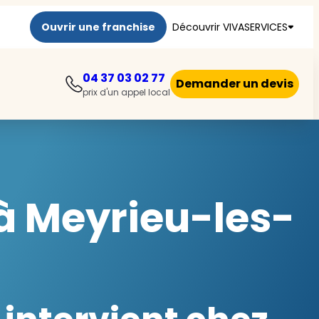
Ouvrir une franchise
Découvrir VIVASERVICES
04 37 03 02 77
Demander un devis
prix d'un appel local
à Meyrieu-les-