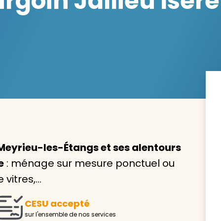
goin Jallieu Isère
Avec VIVASERVICES, trouve
service à domicile qui vou
correspond !
Pour l’entretien de votre logement, la garde de vo
ou l’accompagnement d’un parent, nos intervenan
domicile sont là pour vous épauler.
Meyrieu-les-Étangs et ses alentours
e
: ménage sur mesure ponctuel ou
Demander un devis gratuit
Trouver mon
 vitres,…
CESU accepté
sur l'ensemble de nos services