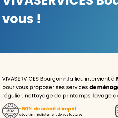
VIVASERVICES Bour
Garde d'enfants
vous !
Nounou
Aide à la personne
Seniors
Handicaps
Voir tous les services
VIVASERVICES Bourgoin-Jallieu intervient à
pour vous proposer ses services
de ménag
régulier, nettoyage de printemps, lavage de
-50% de crédit d'impôt
déduit immédiatement de vos factures