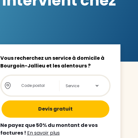
 intervient chez
z le
s
Vous recherchez un service à domicile à
Bourgoin-Jallieu et les alentours ?
tre enfant
Store locator global - Autocompletion
Rechercher
ts à
 agence
Ne payez que 50% du montant de vos
factures !
En savoir plus