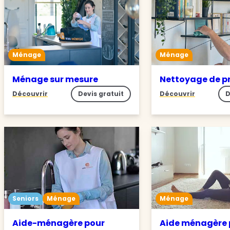
Ménage
Ménage
Ménage sur mesure
Nettoyage de p
Découvrir
Devis gratuit
Découvrir
D
Seniors
Ménage
Ménage
Aide-ménagère pour
Aide ménagère 