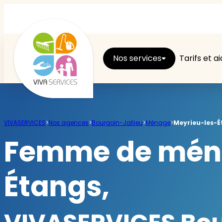
Nos services
Tarifs et a
Entretien du logement
VIVASERVICES
>
Nos agences
>
Bourgoin-Jallieu
>
Ménage
>
Meyrieu-les-É
Ménage
Femme de ména
Repassage
Étangs,
Jardin
Brico