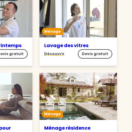
Ménage
rintemps
Lavage des vitres
evis gratuit
Découvrir
Devis gratuit
Ménage
pour
Ménage résidence