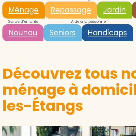
Ménage
Repassage
Jardin
Garde d’enfants
Aide à la personne
Nounou
Seniors
Handicaps
Découvrez tous no
ménage à domicil
les-Étangs