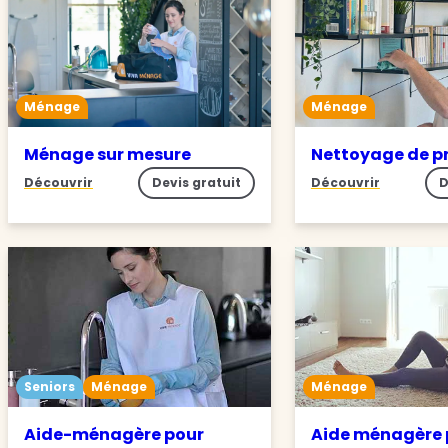
Ménage
Ménage
Ménage sur mesure
Nettoyage de p
Découvrir
Devis gratuit
Découvrir
D
Seniors
Ménage
Ménage
Aide-ménagère pour
Aide ménagère 