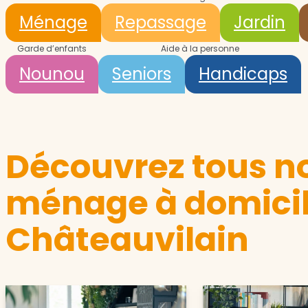
Ménage
Repassage
Jardin
Garde d’enfants
Aide à la personne
Nounou
Seniors
Handicaps
Découvrez tous no
ménage à domicil
Châteauvilain