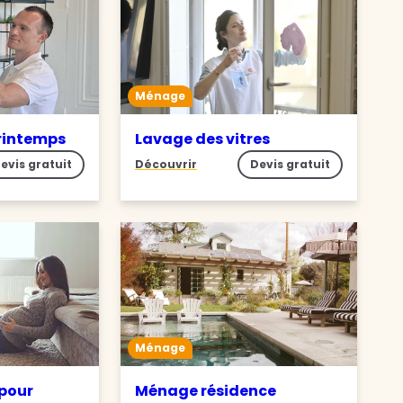
Ménage
rintemps
Lavage des vitres
evis gratuit
Découvrir
Devis gratuit
Ménage
pour
Ménage résidence