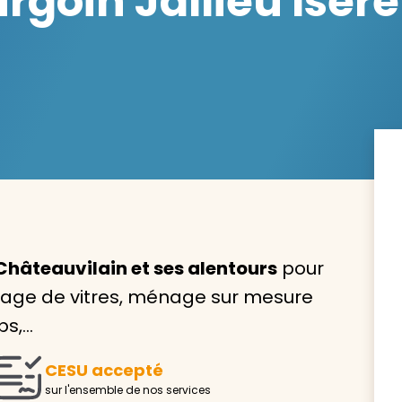
goin Jallieu Isère
Avec VIVASERVICES, trouve
service à domicile qui vou
correspond !
Pour l’entretien de votre logement, la garde de vo
ou l’accompagnement d’un parent, nos intervenan
domicile sont là pour vous épauler.
Châteauvilain et ses alentours
pour
vage de vitres, ménage sur mesure
Demander un devis gratuit
Trouver mon
ps,…
CESU accepté
sur l'ensemble de nos services