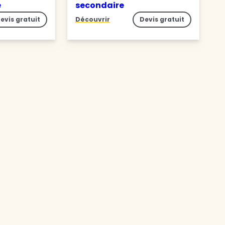
e
secondaire
evis gratuit
Découvrir
Devis gratuit