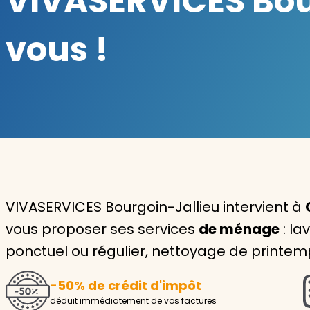
VIVASERVICES Bour
Garde d'enfants
vous !
Nounou
Aide à la personne
Seniors
Handicaps
Voir tous les services
VIVASERVICES Bourgoin-Jallieu intervient à
vous proposer ses services
de ménage
: la
ponctuel ou régulier, nettoyage de printem
-50% de crédit d'impôt
déduit immédiatement de vos factures