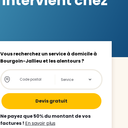
 intervient chez
z le
s
Vous recherchez un service à domicile à
Bourgoin-Jallieu et les alentours ?
tre enfant
Store locator global - Autocompletion
Rechercher
ts à
 agence
Ne payez que 50% du montant de vos
factures !
En savoir plus