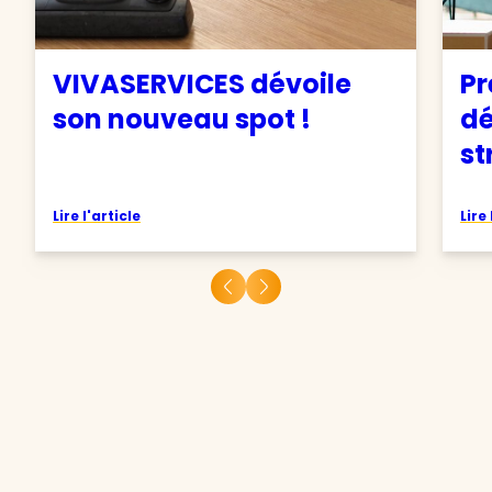
VIVASERVICES dévoile
Pr
son nouveau spot !
d
st
Lire l'article
Lire 