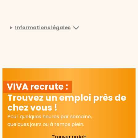
Informations légales
VIVA recrute :
Trouvez un emploi près de
chez vous !
Pour quelques heures par semaine,
quelques jours ou à temps plein.
Trouver un job