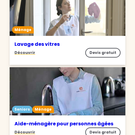
Ménage
Lavage des vitres
Découvrir
Devis gratuit
Seniors
Ménage
Aide-ménagère pour personnes âgées
Découvrir
Devis gratuit