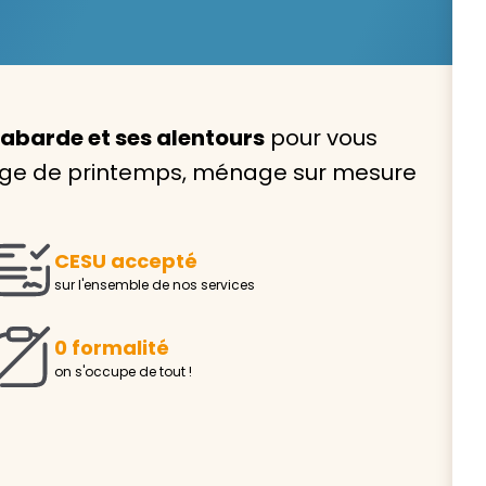
Labarde et ses alentours
pour vous
Avec VIVASERVICES, trouve
age de printemps, ménage sur mesure
service à domicile qui vou
correspond !
CESU accepté
Pour l’entretien de votre logement, la garde de vo
sur l'ensemble de nos services
ou l’accompagnement d’un parent, nos intervenan
domicile sont là pour vous épauler.
0 formalité
Demander un devis gratuit
Trouver mon
on s'occupe de tout !