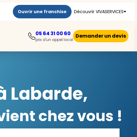
Ouvrir une franchise
Découvrir VIVASERVICES
05 64 31 00 60
Demander un devis
prix d'un appel local
à Labarde,
ient chez vous !