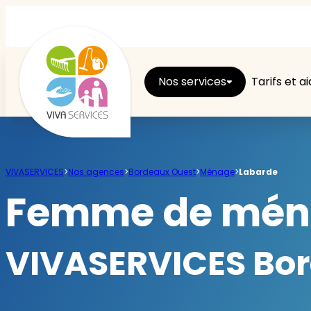
Nos services
Tarifs et a
Entretien du logement
VIVASERVICES
>
Nos agences
>
Bordeaux Ouest
>
Ménage
>
Labarde
Ménage
Femme de ména
Repassage
VIVASERVICES Bord
Jardin
Brico