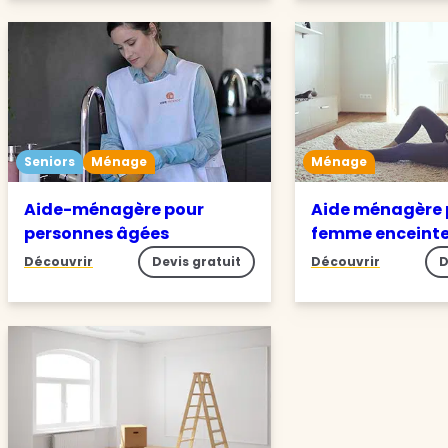
Seniors
Ménage
Ménage
Aide-ménagère pour
Aide ménagère 
personnes âgées
femme enceint
Découvrir
Devis gratuit
Découvrir
D