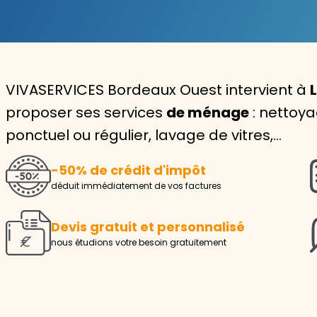
Garde d'enfants
Nounou
VIVASERVICES Bordeaux Ouest intervient à
Aide à la personne
proposer ses services
de ménage
: nettoy
Seniors
ponctuel ou régulier, lavage de vitres,…
Handicaps
-50% de crédit d'impôt
Voir tous les services
déduit immédiatement de vos factures
Devis gratuit et personnalisé
nous étudions votre besoin gratuitement