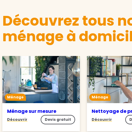
Découvrez tous no
ménage à domicil
Ménage
Ménage
Ménage sur mesure
Nettoyage de p
Découvrir
Devis gratuit
Découvrir
D