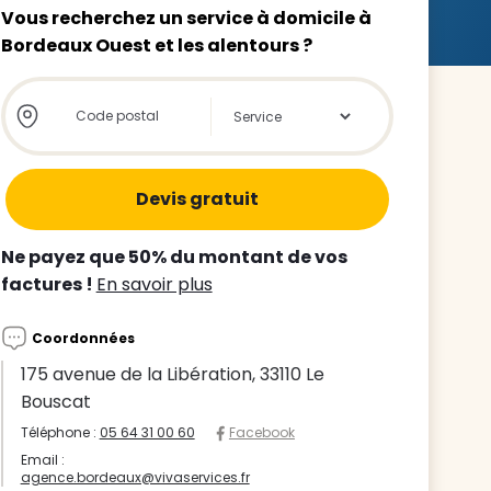
Vous recherchez un service à domicile à
Bordeaux Ouest et les alentours ?
Store locator global - Autocompletion
Rechercher
z le
s
Ne payez que 50% du montant de vos
tre enfant
factures !
En savoir plus
ts à
Coordonnées
 agence
175 avenue de la Libération, 33110 Le
Bouscat
Téléphone :
05 64 31 00 60
Facebook
Email :
agence.bordeaux@vivaservices.fr