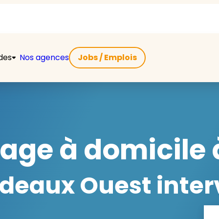
ides
Nos agences
Jobs / Emplois
ge à domicile 
eaux Ouest interv