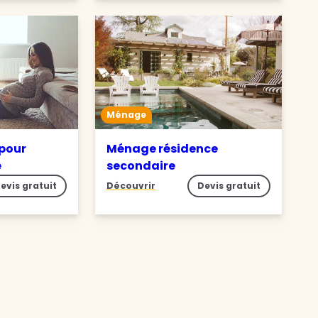
Ménage
pour
Ménage résidence
e
secondaire
evis gratuit
Découvrir
Devis gratuit