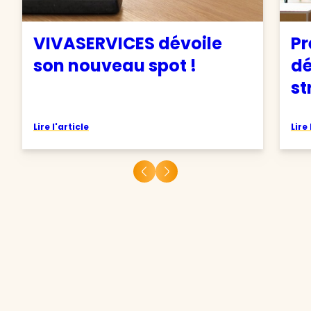
VIVASERVICES dévoile
Pr
son nouveau spot !
d
st
Lire l'article
Lire 