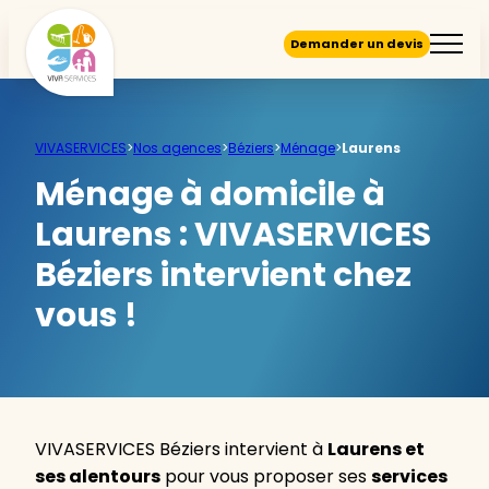
Demander un devis
VIVASERVICES
>
Nos agences
>
Béziers
>
Ménage
>
Laurens
Ménage à domicile à
Laurens :
VIVASERVICES
Béziers intervient chez
vous !
VIVASERVICES Béziers intervient à
Laurens et
ses alentours
pour vous proposer ses
services