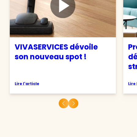
VIVASERVICES dévoile
Pr
son nouveau spot !
d
st
Lire l'article
Lire 