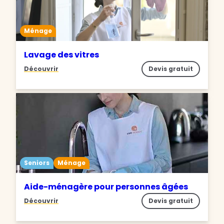
Ménage
Lavage des vitres
Découvrir
Devis gratuit
Seniors
Ménage
Aide-ménagère pour personnes âgées
Découvrir
Devis gratuit