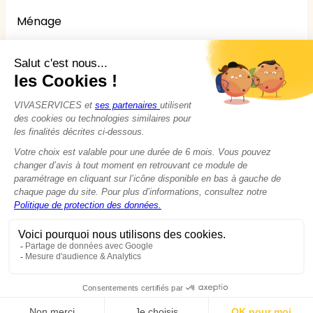
Ménage
Repassage
Jardinage
Bricolage
Nounou
Seniors
Handicaps
© 2015 - 2026
VIVASERVICES
Tous droits réservés
Modifier vos préférences en matière de cookies
Mentions légales
Données personnelles
Politique de Cookies
CGU