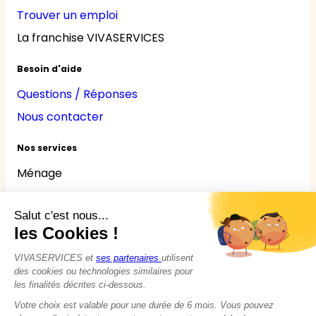
Trouver un emploi
La franchise VIVASERVICES
Besoin d'aide
Questions / Réponses
Nous contacter
Nos services
Ménage
Repassage
Jardinage
Bricolage
Nounou
Seniors
Handicaps