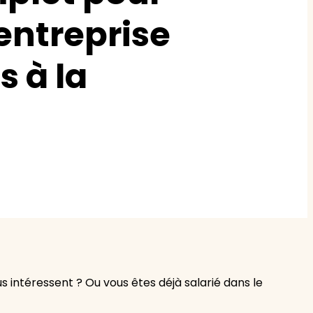
entreprise
s à la
z le
s
tre enfant
ts à
 agence
 intéressent ? Ou vous êtes déjà salarié dans le