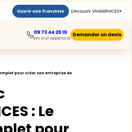
Ouvrir une franchise
Découvrir VIVASERVICES
09 73 44 25 10
Demander un devis
prix d’un appel local
complet pour créer son entreprise de
c
CES : Le
plet pour