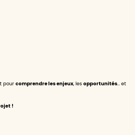
rt pour
comprendre les enjeux
, les
opportunités
… et
ojet !