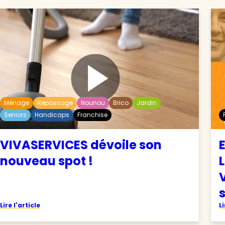
Ménage
Repassage
Nounou
Brico
Jardin
Seniors
Handicaps
Franchise
VIVASERVICES dévoile son
nouveau spot !
Lire l'article
Li