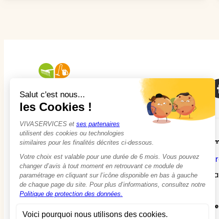
À propos
Em
Qui sommes-nous ?
Tr
Nos agences de proximité
La
Les aides et tarifs
Nos actualités et conseils de saison !
Be