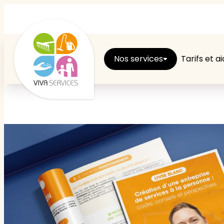
Nos services
Tarifs et a
Entretien du logement
Ménage
Repassage
Jardin
Brico