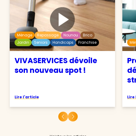
Ménage
Repassage
Nounou
Brico
Jardin
Seniors
Handicaps
Franchise
Mé
VIVASERVICES dévoile
Pr
son nouveau spot !
d
st
Lire l'article
Lire 