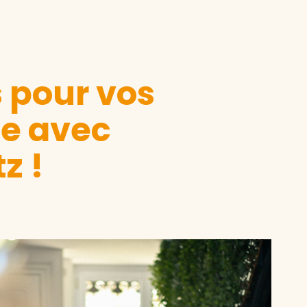
s pour vos
le avec
z !