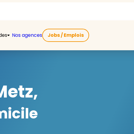
ides
Nos agences
Jobs / Emplois
Metz,
micile