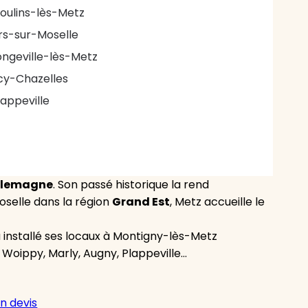
oulins-lès-Metz
rs-sur-Moselle
ongeville-lès-Metz
cy-Chazelles
lappeville
llemagne
. Son passé historique la rend
Moselle dans la région
Grand Est
, Metz accueille le
 installé ses locaux à Montigny-lès-Metz
 Woippy, Marly, Augny, Plappeville…
n devis