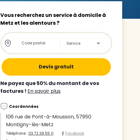
Vous recherchez un service à domicile à
Metz et les alentours ?
Store locator global - Autocompletion
Rechercher
z le
s
tre enfant
Ne payez que 50% du montant de vos
ts à
factures !
En savoir plus
 agence
Coordonnées
106 rue de Pont-à-Mousson, 57950
Montigny-lès-Metz
Téléphone :
03 72 39 55 11
Facebook