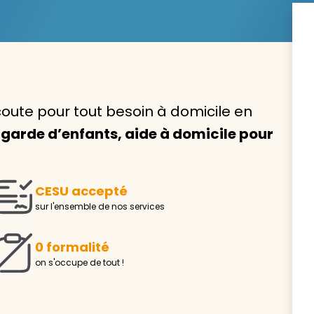
Avec VIVASERVICES, trouve
coute pour tout besoin à domicile en
service à domicile qui vou
garde d’enfants, aide à domicile pour
correspond !
Pour l’entretien de votre logement, la garde de vo
ou l’accompagnement d’un parent, nos intervenan
CESU accepté
domicile sont là pour vous épauler.
sur l'ensemble de nos services
Demander un devis gratuit
Trouver mon
0 formalité
on s'occupe de tout !