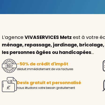
Garde d'enfants
Nounou
Aide à la personne
L’agence
VIVASERVICES Metz
est à votre é
Seniors
ménage, repassage, jardinage, bricolage, 
Handicaps
les personnes âgées
ou handicapées
…
Voir tous les services
-50% de crédit d'impôt
déduit immédiatement de vos factures
Devis gratuit et personnalisé
nous étudions votre besoin gratuitement