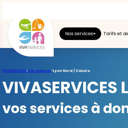
Nos services
Tarifs et a
Entretien du logement
VIVASERVICES
>
Nos agences
>
Lyon Nord / Caluire
Ménage
VIVASERVICES L
Repassage
vos services à do
Jardin
Brico