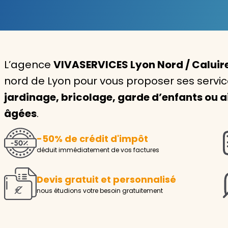
Garde d'enfants
Nounou
L’agence
VIVASERVICES Lyon Nord / Caluir
Aide à la personne
nord de Lyon pour vous proposer ses servic
Seniors
jardinage, bricolage, garde d’enfants ou a
Handicaps
âgées
.
Voir tous les services
-50% de crédit d'impôt
déduit immédiatement de vos factures
Devis gratuit et personnalisé
nous étudions votre besoin gratuitement