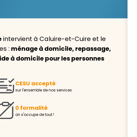
e
intervient à Caluire-et-Cuire et le
Avec VIVASERVICES, trouve
es :
ménage à domicile, repassage,
service à domicile qui vou
ide à domicile pour les personnes
correspond !
Pour l’entretien de votre logement, la garde de vo
ou l’accompagnement d’un parent, nos intervenan
CESU accepté
domicile sont là pour vous épauler.
sur l'ensemble de nos services
Demander un devis gratuit
Trouver mon
0 formalité
on s'occupe de tout !