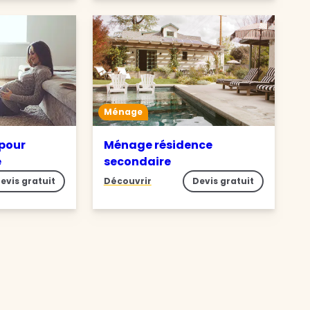
Ménage
pour
Ménage résidence
e
secondaire
evis gratuit
Découvrir
Devis gratuit