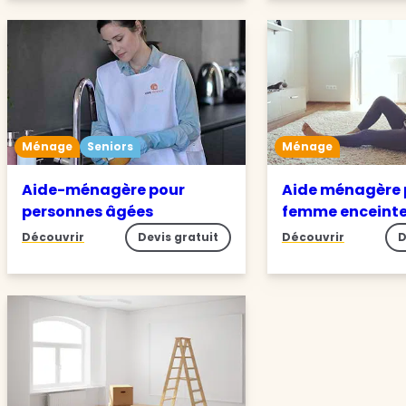
Ménage
Seniors
Ménage
Aide-ménagère pour
Aide ménagère 
personnes âgées
femme enceint
Découvrir
Devis gratuit
Découvrir
D