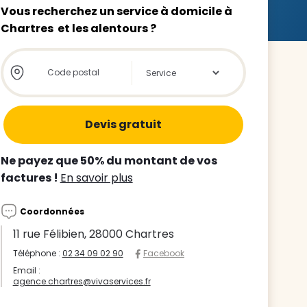
Vous recherchez un service à domicile à
Chartres et les alentours ?
Store locator global - Autocompletion
Rechercher
z le
s
Ne payez que 50% du montant de vos
tre enfant
factures !
En savoir plus
ts à
Coordonnées
 agence
11 rue Félibien, 28000 Chartres
Téléphone :
02 34 09 02 90
Facebook
Email :
agence.chartres@vivaservices.fr