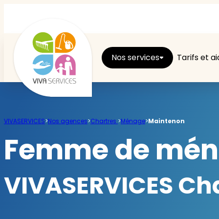
Nos services
Tarifs et a
Entretien du logement
VIVASERVICES
>
Nos agences
>
Chartres
>
Ménage
>
Maintenon
Ménage
Femme de ména
Repassage
VIVASERVICES Char
Jardin
Brico