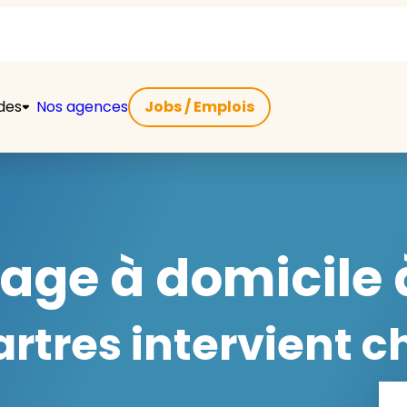
ides
Nos agences
Jobs / Emplois
ge à domicile 
tres intervient ch