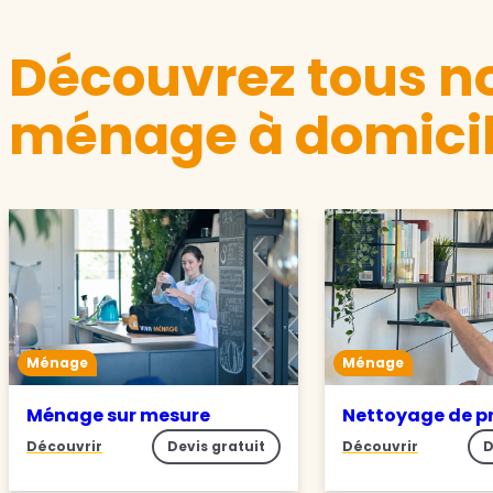
Découvrez tous no
ménage à domicil
Ménage
Ménage
Ménage sur mesure
Nettoyage de p
Découvrir
Devis gratuit
Découvrir
D