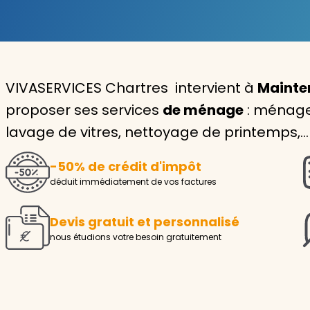
Garde d'enfants
Nounou
VIVASERVICES Chartres intervient à
Mainten
Aide à la personne
proposer ses services
de ménage
: ménage 
Seniors
lavage de vitres, nettoyage de printemps,…
Handicaps
-50% de crédit d'impôt
Voir tous les services
déduit immédiatement de vos factures
Devis gratuit et personnalisé
nous étudions votre besoin gratuitement