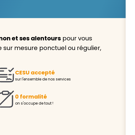
on et ses alentours
pour vous
Avec VIVASERVICES, trouve
sur mesure ponctuel ou régulier,
service à domicile qui vou
correspond !
CESU accepté
Pour l’entretien de votre logement, la garde de vo
sur l'ensemble de nos services
ou l’accompagnement d’un parent, nos intervenan
domicile sont là pour vous épauler.
0 formalité
Demander un devis gratuit
Trouver mon
on s'occupe de tout !