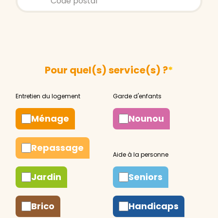
Pour quel(s) service(s) ?
*
Ménage
Nounou
Repassage
Jardin
Seniors
Brico
Handicaps