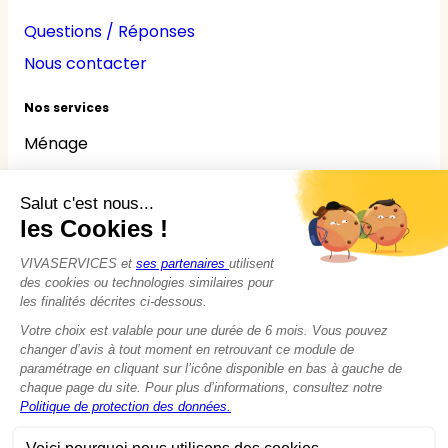
Questions / Réponses
Nous contacter
Nos services
Ménage
Repassage
Jardinage
Bricolage
Nounou
Seniors
Handicaps
© 2015 - 2026
VIVASERVICES
Tous droits réservés
Modifier vos préférences en matière de cookies