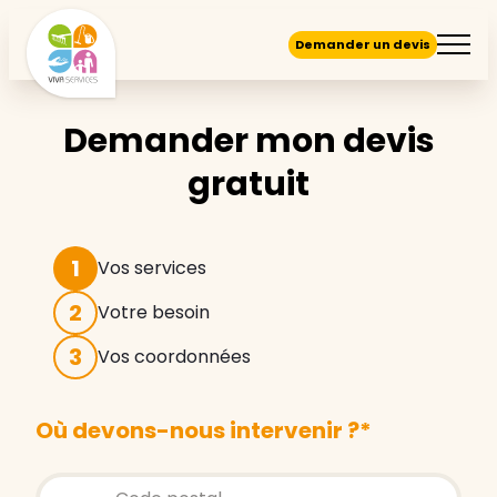
Demander un devis
Demander mon devis
gratuit
1
Vos services
2
Votre besoin
3
Vos coordonnées
Où devons-nous intervenir ?
*
Store locator global - Autocompletion
Rechercher