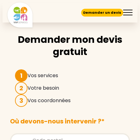
Demander un devis
Demander mon devis
gratuit
1
Vos services
2
Votre besoin
3
Vos coordonnées
Où devons-nous intervenir ?
*
Store locator global - Autocompletion
Rechercher