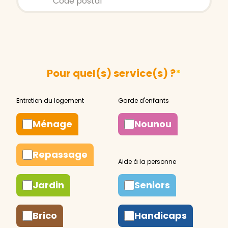
Pour quel(s) service(s) ?
*
Ménage
Nounou
Repassage
Jardin
Seniors
Brico
Handicaps