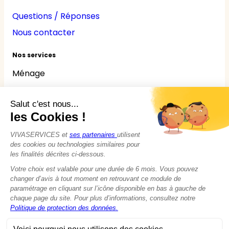
Questions / Réponses
Nous contacter
Nos services
Ménage
Repassage
Jardinage
Bricolage
Nounou
Seniors
Handicaps
© 2015 - 2026
VIVASERVICES
Tous droits réservés
Modifier vos préférences en matière de cookies