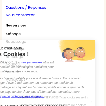
Questions / Réponses
Nous contacter
Nos services
Ménage
Repassage
Jardinage
Bricolage
Nounou
Seniors
Handicaps
© 2015 - 2026
VIVASERVICES
Tous droits réservés
Modifier vos préférences en matière de cookies