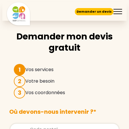
Demander un devis
Demander mon devis
gratuit
1
Vos services
2
Votre besoin
3
Vos coordonnées
Où devons-nous intervenir ?
*
Store locator global - Autocompletion
Rechercher