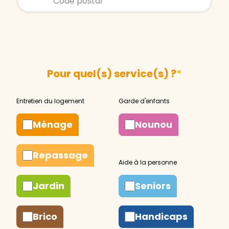
Pour quel(s) service(s) ?
*
Ménage
Nounou
Repassage
Jardin
Seniors
Brico
Handicaps