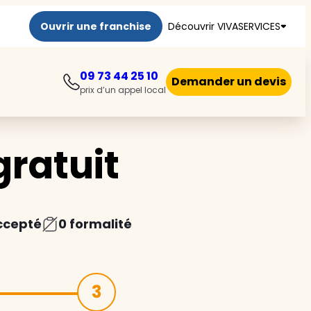
Ouvrir une franchise
Découvrir VIVASERVICES
09 73 44 25 10
Demander un devis
prix d’un appel local
ratuit
ccepté
0 formalité
3