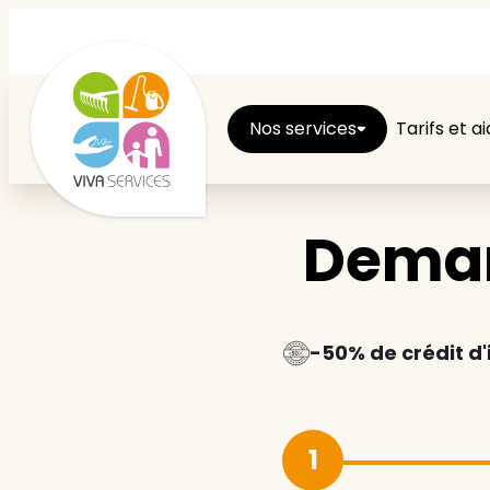
Nos services
Tarifs et a
Deman
Entretien du logement
Ménage
Repassage
-50% de crédit d
Jardin
1
Brico