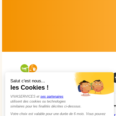
À propos
Em
Qui sommes-nous ?
Tr