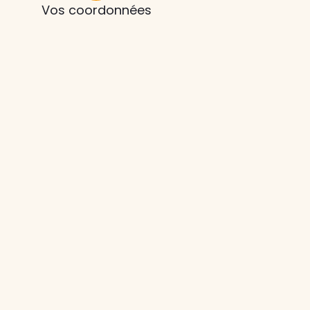
Vos coordonnées
z le
s
tre enfant
ts à
 agence