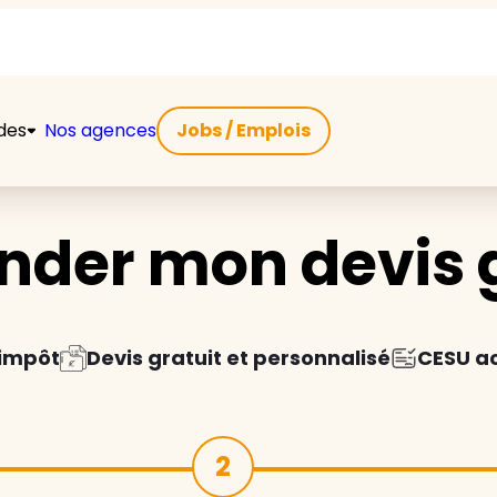
ides
Nos agences
Jobs / Emplois
der mon devis g
'impôt
Devis gratuit et personnalisé
CESU a
2