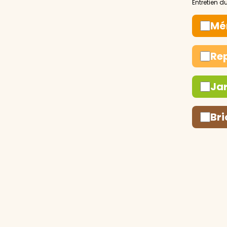
Mé
Re
Ja
Bri