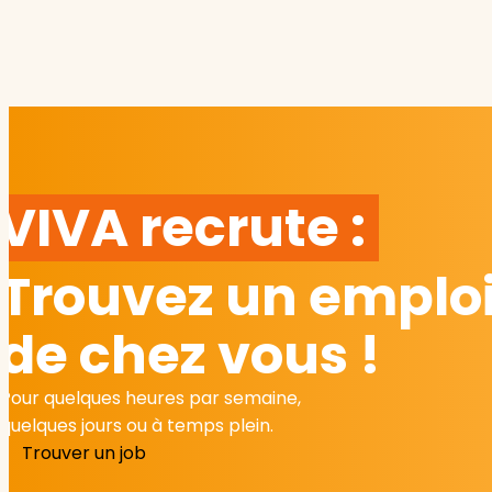
VIVA recrute :
Trouvez un emploi
de chez vous !
Pour quelques heures par semaine,
quelques jours ou à temps plein.
Trouver un job