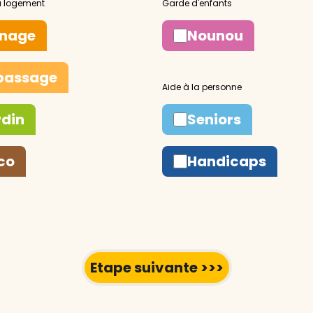
nage
Nounou
passage
rdin
Seniors
co
Handicaps