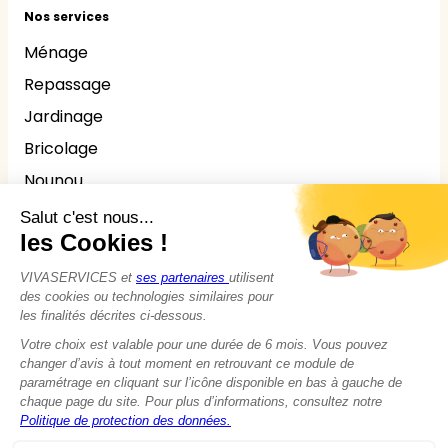
Nos services
Ménage
Repassage
Jardinage
Bricolage
Nounou
Seniors
Handicaps
© 2015 - 2026
VIVASERVICES
Tous droits réservés
Modifier vos préférences en matière de cookies
Mentions légales
Données personnelles
Politique de Cookies
CGU