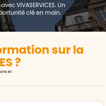
e avec VIVASERVICES. Un
rtunité clé en main.
rmation sur la
ES ?
ons et