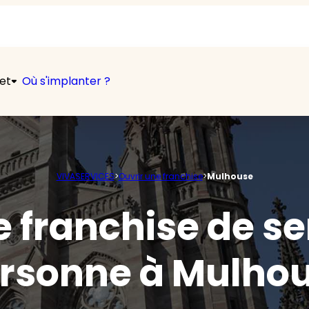
et
Où s'implanter ?
VIVASERVICES
>
Ouvrir une franchise
>
Mulhouse
 franchise de se
rsonne à Mulho