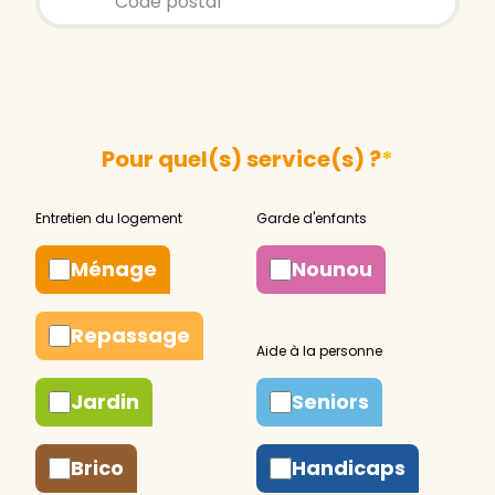
Pour quel(s) service(s) ?
*
Ménage
Nounou
Repassage
Jardin
Seniors
Brico
Handicaps