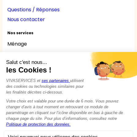
Questions / Réponses
Nous contacter
Nos services
Ménage
Repassage
Jardinage
Bricolage
Nounou
Seniors
Handicaps
© 2015 - 2026
VIVASERVICES
Tous droits réservés
Modifier vos préférences en matière de cookies