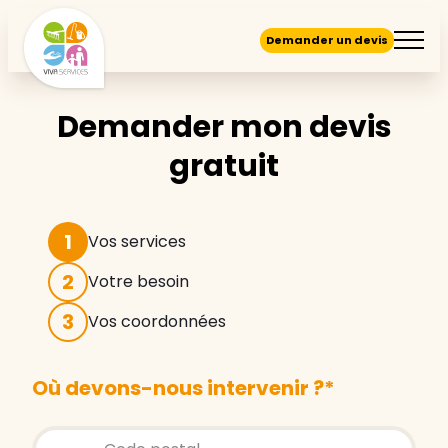
Demander un devis
Demander mon devis
gratuit
1
Vos services
2
Votre besoin
3
Vos coordonnées
Où devons-nous intervenir ?
*
Store locator global - Autocompletion
Rechercher