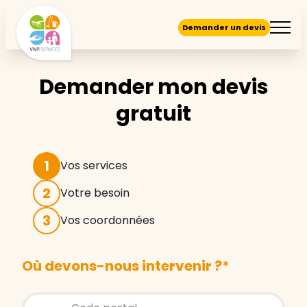
Demander un devis
Demander mon devis
gratuit
1
Vos services
2
Votre besoin
3
Vos coordonnées
Où devons-nous intervenir ?
*
Store locator global - Autocompletion
Rechercher