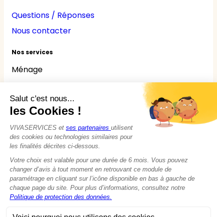
Questions / Réponses
Nous contacter
Nos services
Ménage
Repassage
Jardinage
Bricolage
Nounou
Seniors
Handicaps
© 2015 - 2026
VIVASERVICES
Tous droits réservés
Modifier vos préférences en matière de cookies