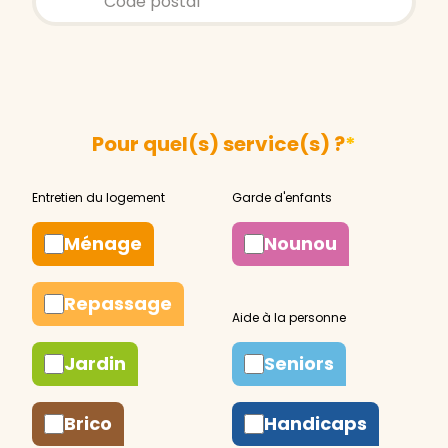
Pour quel(s) service(s) ?
*
Ménage
Nounou
Repassage
Jardin
Seniors
Brico
Handicaps