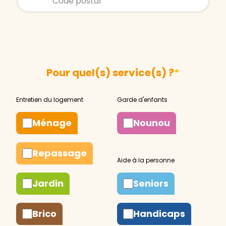
Pour quel(s) service(s) ?
*
Ménage
Nounou
Repassage
Jardin
Seniors
Brico
Handicaps