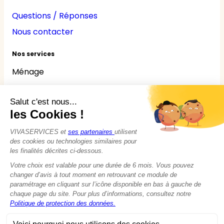
Questions / Réponses
Nous contacter
Nos services
Ménage
Repassage
Jardinage
Bricolage
Nounou
Seniors
Handicaps
© 2015 - 2026
VIVASERVICES
Tous droits réservés
Modifier vos préférences en matière de cookies