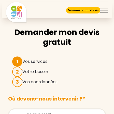
Demander un devis
Demander mon devis
gratuit
1
Vos services
2
Votre besoin
3
Vos coordonnées
Où devons-nous intervenir ?
*
Store locator global - Autocompletion
Rechercher