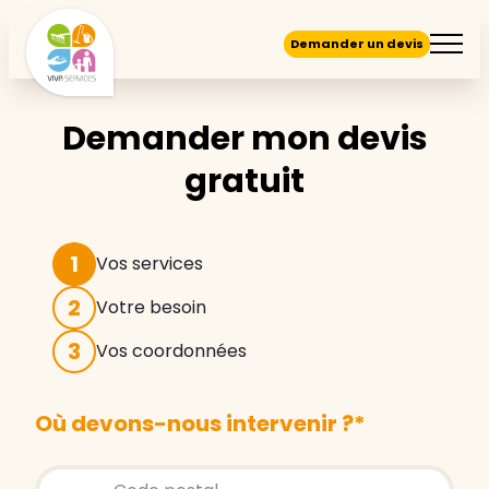
Demander un devis
Demander mon devis
gratuit
1
Vos services
2
Votre besoin
3
Vos coordonnées
Où devons-nous intervenir ?
*
Store locator global - Autocompletion
Rechercher