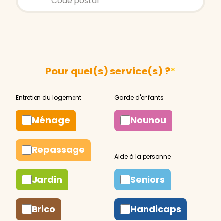
Pour quel(s) service(s) ?
*
Ménage
Nounou
Repassage
Jardin
Seniors
Brico
Handicaps