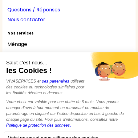
Questions / Réponses
Nous contacter
Nos services
Ménage
Repassage
Jardinage
Bricolage
Nounou
Seniors
Handicaps
© 2015 - 2026
VIVASERVICES
Tous droits réservés
Modifier vos préférences en matière de cookies