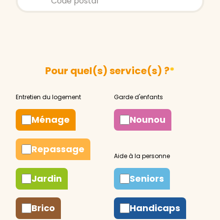
Pour quel(s) service(s) ?
*
Ménage
Nounou
Repassage
Jardin
Seniors
Brico
Handicaps