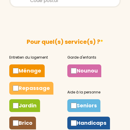
Pour quel(s) service(s) ?
*
Ménage
Nounou
Repassage
Jardin
Seniors
Brico
Handicaps