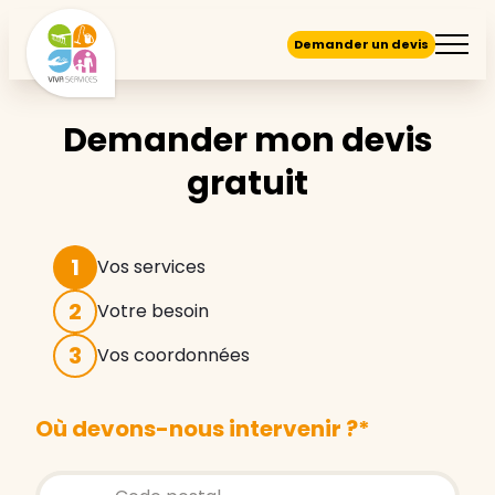
Demander un devis
Demander mon devis
gratuit
1
Vos services
2
Votre besoin
3
Vos coordonnées
Où devons-nous intervenir ?
*
Store locator global - Autocompletion
Rechercher