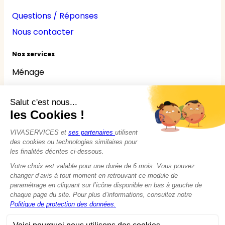
Questions / Réponses
Nous contacter
Nos services
Ménage
Repassage
Jardinage
Bricolage
Nounou
Seniors
Handicaps
© 2015 - 2026
VIVASERVICES
Tous droits réservés
Modifier vos préférences en matière de cookies