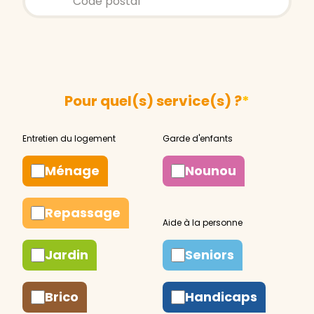
Pour quel(s) service(s) ?
*
Ménage
Nounou
Repassage
Jardin
Seniors
Brico
Handicaps