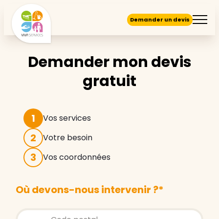
Demander un devis
Demander mon devis
gratuit
1
Vos services
2
Votre besoin
3
Vos coordonnées
Où devons-nous intervenir ?
*
Store locator global - Autocompletion
Rechercher