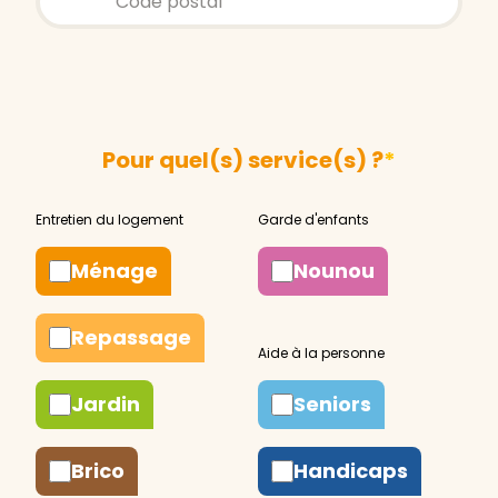
Pour quel(s) service(s) ?
*
Ménage
Nounou
Repassage
Jardin
Seniors
Brico
Handicaps