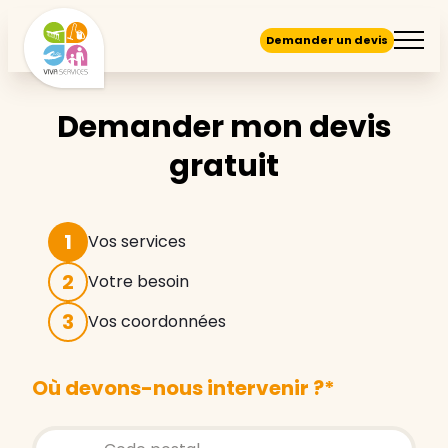
Demander un devis
Demander mon devis
gratuit
1
Vos services
2
Votre besoin
3
Vos coordonnées
Où devons-nous intervenir ?
*
Store locator global - Autocompletion
Rechercher