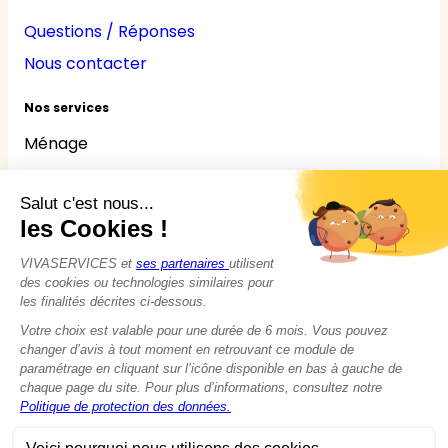
Questions / Réponses
Nous contacter
Nos services
Ménage
Repassage
Jardinage
Bricolage
Nounou
Seniors
Handicaps
© 2015 - 2026
VIVASERVICES
Tous droits réservés
Modifier vos préférences en matière de cookies