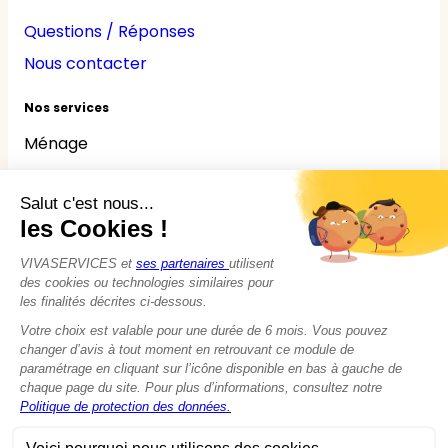
Questions / Réponses
Nous contacter
Nos services
Ménage
Repassage
Jardinage
Bricolage
Nounou
Seniors
Handicaps
© 2015 - 2026
VIVASERVICES
Tous droits réservés
Modifier vos préférences en matière de cookies