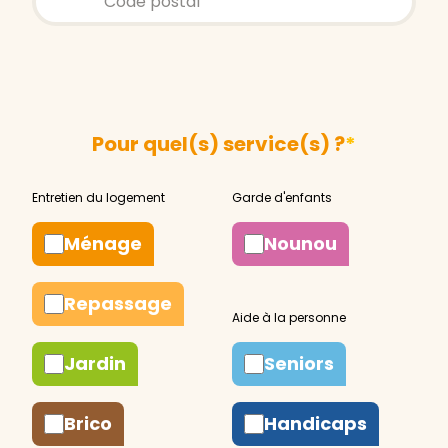
Pour quel(s) service(s) ?
*
Ménage
Nounou
Repassage
Jardin
Seniors
Brico
Handicaps