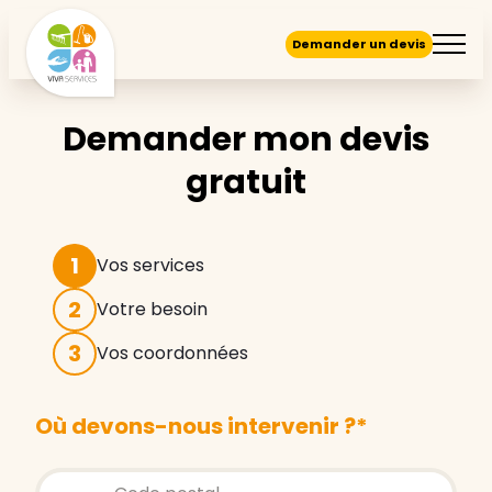
Demander un devis
Demander mon devis
gratuit
1
Vos services
2
Votre besoin
3
Vos coordonnées
Où devons-nous intervenir ?
*
Store locator global - Autocompletion
Rechercher