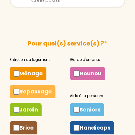
Pour quel(s) service(s) ?
*
Ménage
Nounou
Repassage
Jardin
Seniors
Brico
Handicaps