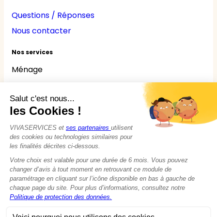
Questions / Réponses
Nous contacter
Nos services
Ménage
Repassage
Jardinage
Bricolage
Nounou
Seniors
Handicaps
© 2015 - 2026
VIVASERVICES
Tous droits réservés
Modifier vos préférences en matière de cookies