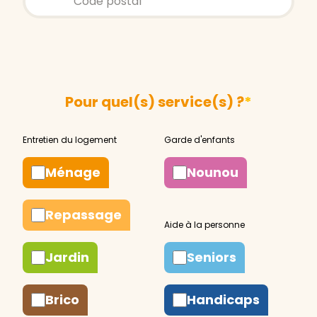
Pour quel(s) service(s) ?
*
Ménage
Nounou
Repassage
Jardin
Seniors
Brico
Handicaps