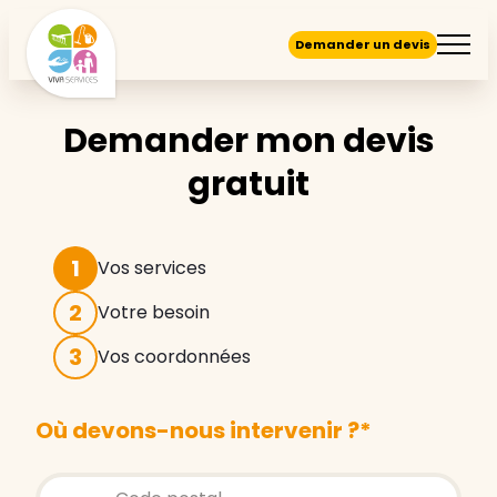
Demander un devis
Demander mon devis
gratuit
1
Vos services
2
Votre besoin
3
Vos coordonnées
Où devons-nous intervenir ?
*
Store locator global - Autocompletion
Rechercher