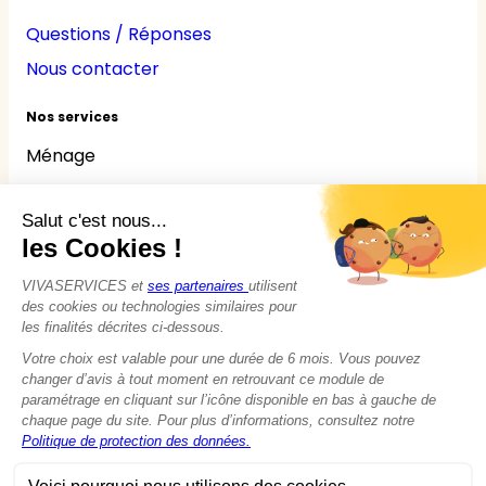
Questions / Réponses
Nous contacter
Nos services
Ménage
Repassage
Jardinage
Bricolage
Nounou
Seniors
Handicaps
© 2015 - 2026
VIVASERVICES
Tous droits réservés
Modifier vos préférences en matière de cookies