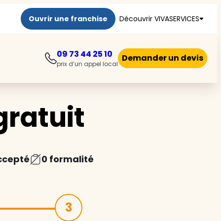
Ouvrir une franchise
Découvrir VIVASERVICES
09 73 44 25 10
Demander un devis
prix d’un appel local
ratuit
ccepté
0 formalité
3