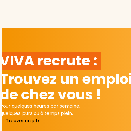
VIVA recrute :
Trouvez un emploi
de chez vous !
Pour quelques heures par semaine,
quelques jours ou à temps plein.
Trouver un job