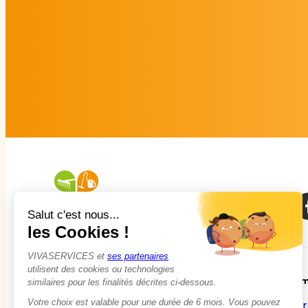
À propos
Em
Qui sommes-nous ?
Tr