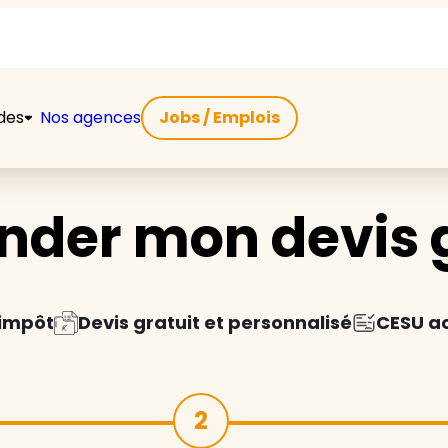
ides
Nos agences
Jobs / Emplois
der mon devis g
'impôt
Devis gratuit et personnalisé
CESU a
2