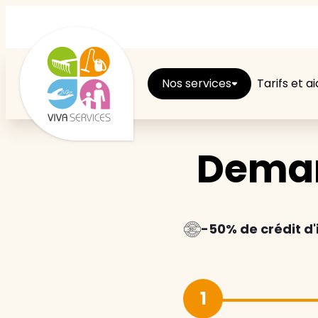
Nos services
Tarifs et a
Deman
Entretien du logement
Ménage
Repassage
-50% de crédit d
Jardin
1
Brico