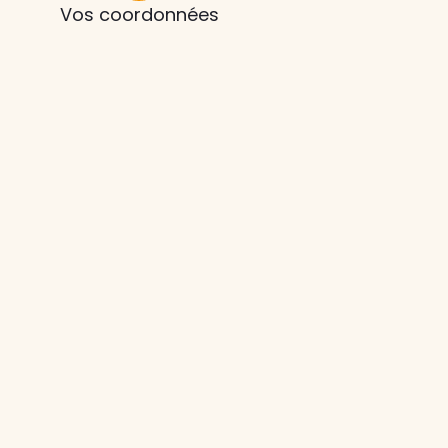
Vos coordonnées
z le
s
tre enfant
ts à
 agence