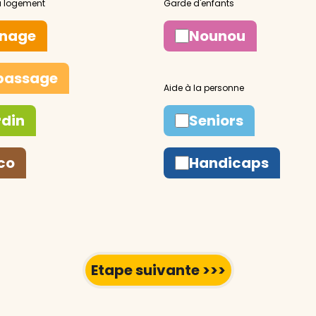
nage
Nounou
passage
rdin
Seniors
co
Handicaps