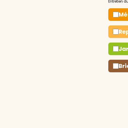
Mé
Re
Ja
Bri