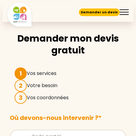
Demander un devis
Demander mon devis
gratuit
1
Vos services
2
Votre besoin
3
Vos coordonnées
Où devons-nous intervenir ?
*
Store locator global - Autocompletion
Rechercher