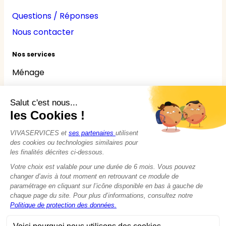
Questions / Réponses
Nous contacter
Nos services
Ménage
Repassage
Jardinage
Bricolage
Nounou
Seniors
Handicaps
© 2015 - 2026
VIVASERVICES
Tous droits réservés
Modifier vos préférences en matière de cookies