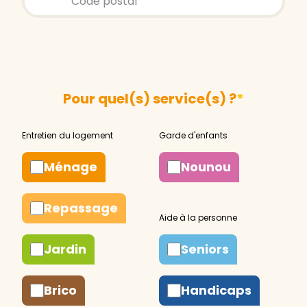
Pour quel(s) service(s) ?
*
Ménage
Nounou
Repassage
Jardin
Seniors
Brico
Handicaps