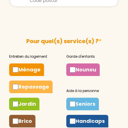
Pour quel(s) service(s) ?
*
Ménage
Nounou
Repassage
Jardin
Seniors
Brico
Handicaps