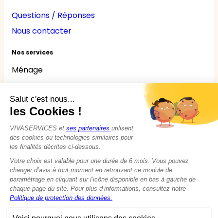
Questions / Réponses
Nous contacter
Nos services
Ménage
Repassage
Jardinage
Bricolage
Nounou
Seniors
Handicaps
© 2015 - 2026
VIVASERVICES
Tous droits réservés
Modifier vos préférences en matière de cookies