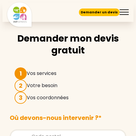
Demander un devis
Demander mon devis
gratuit
1
Vos services
2
Votre besoin
3
Vos coordonnées
Où devons-nous intervenir ?
*
Store locator global - Autocompletion
Rechercher