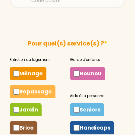
Pour quel(s) service(s) ?
*
Ménage
Nounou
Repassage
Jardin
Seniors
Brico
Handicaps