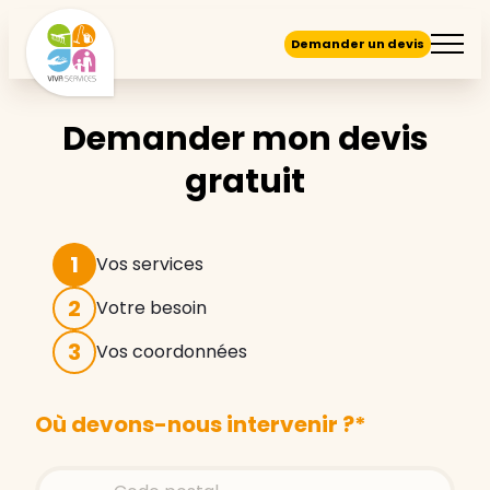
Demander un devis
Demander mon devis
gratuit
1
Vos services
2
Votre besoin
3
Vos coordonnées
Où devons-nous intervenir ?
*
Store locator global – Autocompletion
Rechercher