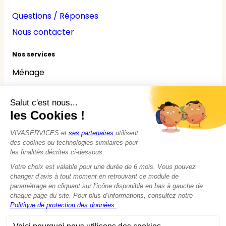
Questions / Réponses
Nous contacter
Nos services
Ménage
Repassage
Jardinage
Bricolage
Nounou
Seniors
Handicaps
© 2015 - 2026
VIVASERVICES
Tous droits réservés
Modifier vos préférences en matière de cookies