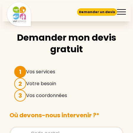
Demander un devis
Demander mon devis
gratuit
1
Vos services
2
Votre besoin
3
Vos coordonnées
Où devons-nous intervenir ?
*
Store locator global - Autocompletion
Rechercher