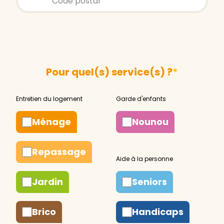
Pour quel(s) service(s) ?
*
Ménage
Nounou
Repassage
Jardin
Seniors
Brico
Handicaps