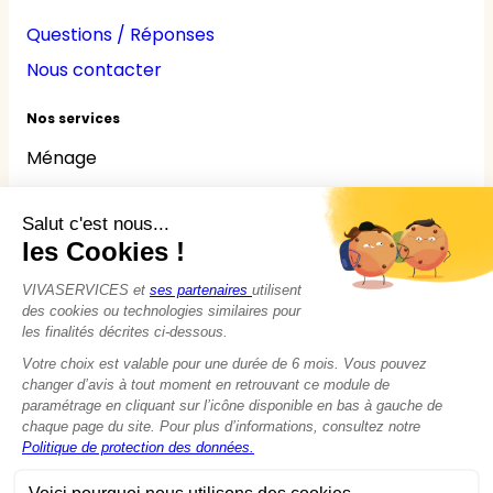
Questions / Réponses
Nous contacter
Nos services
Ménage
Repassage
Jardinage
Bricolage
Nounou
Seniors
Handicaps
© 2015 - 2026
VIVASERVICES
Tous droits réservés
Modifier vos préférences en matière de cookies