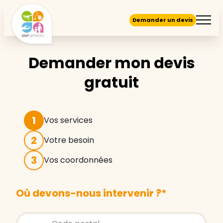
Demander un devis
Demander mon devis
gratuit
1
Vos services
2
Votre besoin
3
Vos coordonnées
Où devons-nous intervenir ?
*
Store locator global - Autocompletion
Rechercher