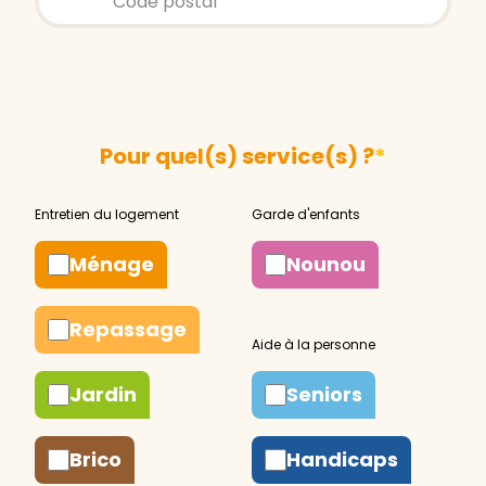
Pour quel(s) service(s) ?
*
Ménage
Nounou
Repassage
Jardin
Seniors
Brico
Handicaps