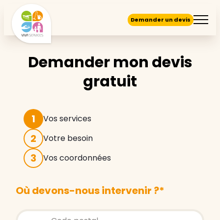
Demander un devis
Demander mon devis
gratuit
1
Vos services
2
Votre besoin
3
Vos coordonnées
Où devons-nous intervenir ?
*
Store locator global - Autocompletion
Rechercher