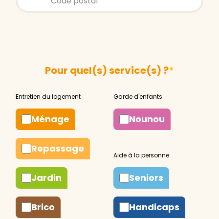
Pour quel(s) service(s) ?
*
Ménage
Nounou
Repassage
Jardin
Seniors
Brico
Handicaps