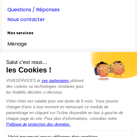
Questions / Réponses
Nous contacter
Nos services
Ménage
Repassage
Jardinage
Bricolage
Nounou
Seniors
Handicaps
© 2015 - 2026
VIVASERVICES
Tous droits réservés
Modifier vos préférences en matière de cookies