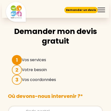
Demander un devis
Demander mon devis
gratuit
1
Vos services
2
Votre besoin
3
Vos coordonnées
Où devons-nous intervenir ?
*
Store locator global - Autocompletion
Rechercher