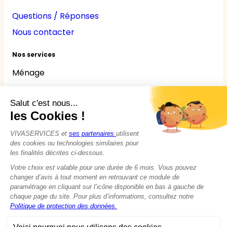
Questions / Réponses
Nous contacter
Nos services
Ménage
Repassage
Jardinage
Bricolage
Nounou
Seniors
Handicaps
© 2015 - 2026
VIVASERVICES
Tous droits réservés
Modifier vos préférences en matière de cookies