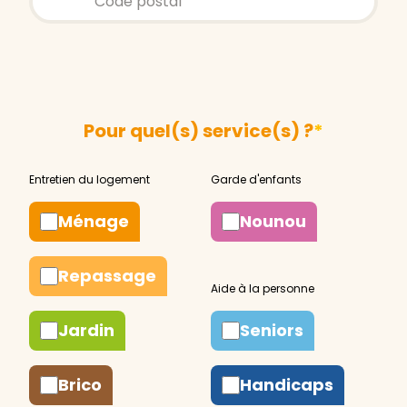
Pour quel(s) service(s) ?
*
Ménage
Nounou
Repassage
Jardin
Seniors
Brico
Handicaps