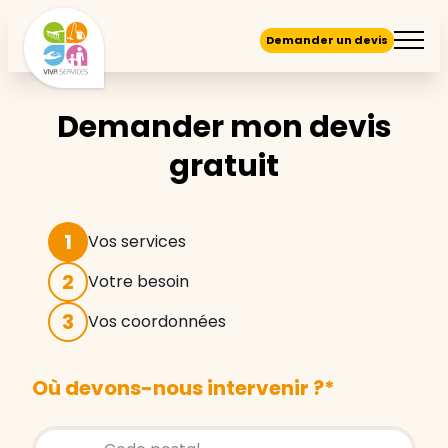
Demander un devis
Demander mon devis
gratuit
1
Vos services
2
Votre besoin
3
Vos coordonnées
Où devons-nous intervenir ?
*
Store locator global - Autocompletion
Rechercher