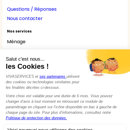
Questions / Réponses
Nous contacter
Nos services
Ménage
Repassage
Jardinage
Bricolage
Nounou
Seniors
Handicaps
© 2015 - 2026
VIVASERVICES
Tous droits réservés
Modifier vos préférences en matière de cookies