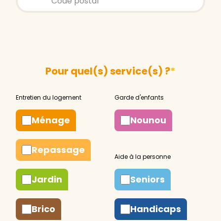
Pour quel(s) service(s) ?
*
Ménage
Nounou
Repassage
Jardin
Seniors
Brico
Handicaps