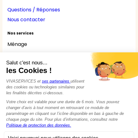
Questions / Réponses
Nous contacter
Nos services
Ménage
Repassage
Jardinage
Bricolage
Nounou
Seniors
Handicaps
© 2015 - 2026
VIVASERVICES
Tous droits réservés
Modifier vos préférences en matière de cookies