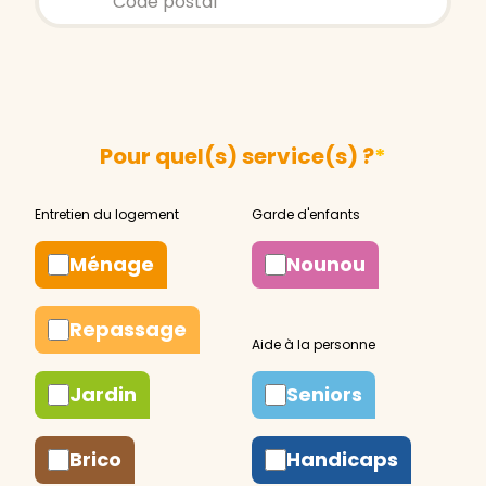
Pour quel(s) service(s) ?
*
Ménage
Nounou
Repassage
Jardin
Seniors
Brico
Handicaps