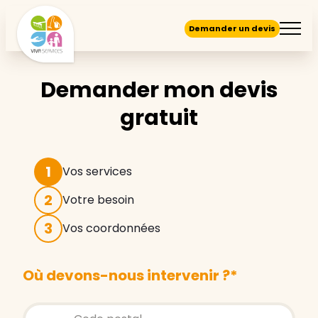
Demander un devis
Demander mon devis
gratuit
1
Vos services
2
Votre besoin
3
Vos coordonnées
Où devons-nous intervenir ?
*
Store locator global - Autocompletion
Rechercher