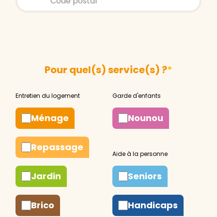
Pour quel(s) service(s) ?
*
Ménage
Nounou
Repassage
Jardin
Seniors
Brico
Handicaps