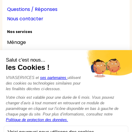
Questions / Réponses
Nous contacter
Nos services
Ménage
Repassage
Jardinage
Bricolage
Nounou
Seniors
Handicaps
© 2015 - 2026
VIVASERVICES
Tous droits réservés
Modifier vos préférences en matière de cookies