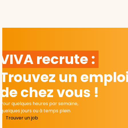
VIVA recrute :
Trouvez un emploi
de chez vous !
Pour quelques heures par semaine,
quelques jours ou à temps plein.
Trouver un job