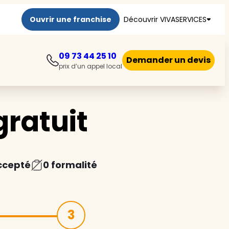
Ouvrir une franchise
Découvrir VIVASERVICES
09 73 44 25 10
Demander un devis
prix d’un appel local
ratuit
ccepté
0 formalité
3