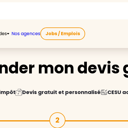
ides
Nos agences
Jobs / Emplois
der mon devis g
'impôt
Devis gratuit et personnalisé
CESU a
2