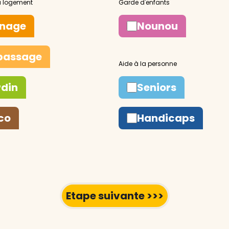
nage
Nounou
passage
rdin
Seniors
co
Handicaps