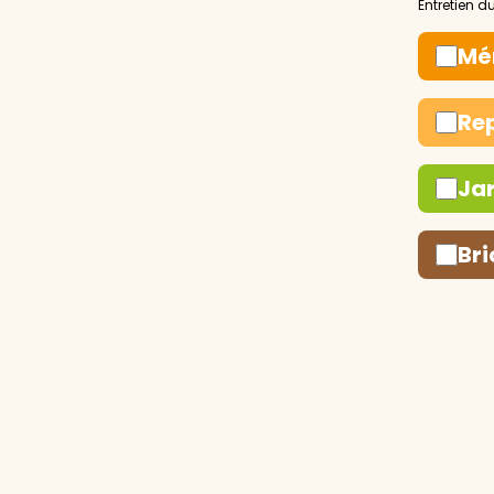
Mé
Re
Ja
Bri