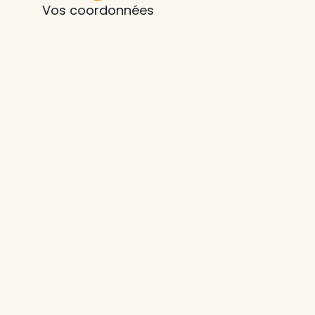
Vos coordonnées
z le
s
tre enfant
ts à
 agence