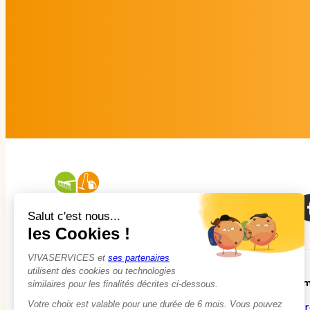
À propos
Em
Qui sommes-nous ?
Tr