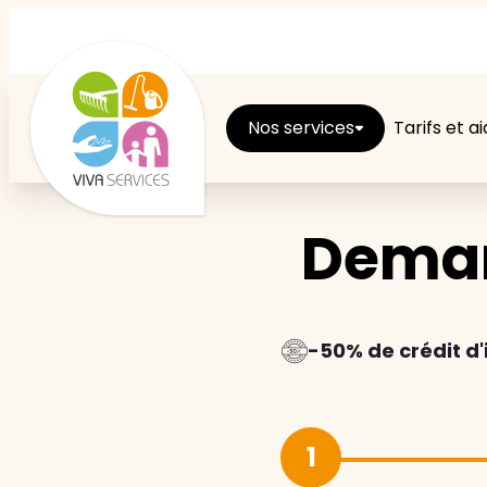
Nos services
Tarifs et a
Deman
Entretien du logement
Ménage
Repassage
-50% de crédit d
Jardin
1
Brico