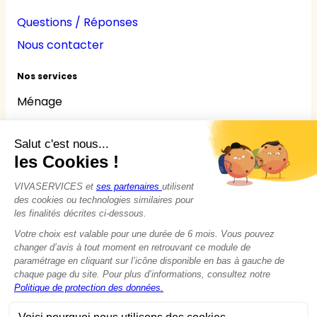
Questions / Réponses
Nous contacter
Nos services
Ménage
Repassage
Jardinage
Bricolage
Nounou
Seniors
Handicaps
© 2015 - 2026
VIVASERVICES
Tous droits réservés
Modifier vos préférences en matière de cookies