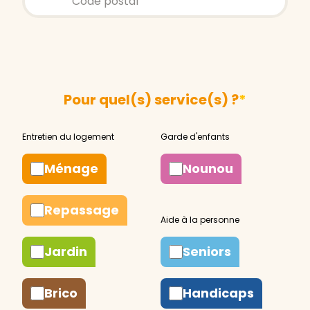
Pour quel(s) service(s) ?
*
Ménage
Nounou
Repassage
Jardin
Seniors
Brico
Handicaps