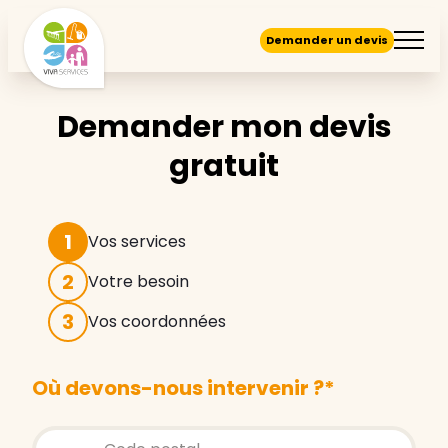
Demander un devis
Demander mon devis
gratuit
1
Vos services
2
Votre besoin
3
Vos coordonnées
Où devons-nous intervenir ?
*
Store locator global - Autocompletion
Rechercher