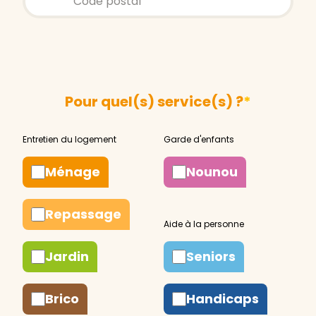
Pour quel(s) service(s) ?
*
Ménage
Nounou
Repassage
Jardin
Seniors
Brico
Handicaps