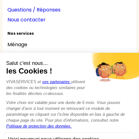
Questions / Réponses
Nous contacter
Nos services
Ménage
Repassage
Jardinage
Bricolage
Nounou
Seniors
Handicaps
© 2015 - 2026
VIVASERVICES
Tous droits réservés
Modifier vos préférences en matière de cookies