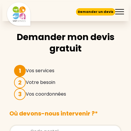
Demander un devis
Demander mon devis
gratuit
1
Vos services
2
Votre besoin
3
Vos coordonnées
Où devons-nous intervenir ?
*
Store locator global - Autocompletion
Rechercher