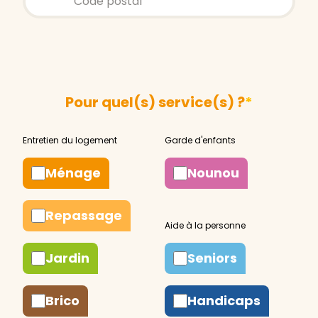
Pour quel(s) service(s) ?
*
Ménage
Nounou
Repassage
Jardin
Seniors
Brico
Handicaps