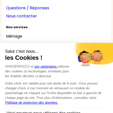
Questions / Réponses
Nous contacter
Nos services
Ménage
Repassage
Jardinage
Bricolage
Nounou
Seniors
Handicaps
© 2015 - 2026
VIVASERVICES
Tous droits réservés
Modifier vos préférences en matière de cookies