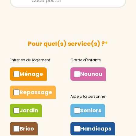
Pour quel(s) service(s) ?
*
Ménage
Nounou
Repassage
Jardin
Seniors
Brico
Handicaps