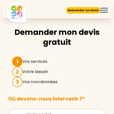
Demander un devis
Demander mon devis
gratuit
1
Vos services
2
Votre besoin
3
Vos coordonnées
Où devons-nous intervenir ?
*
Store locator global - Autocompletion
Rechercher