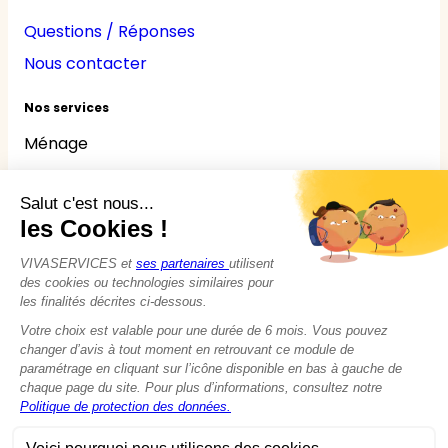
Questions / Réponses
Nous contacter
Nos services
Ménage
Repassage
Jardinage
Bricolage
Nounou
Seniors
Handicaps
© 2015 - 2026
VIVASERVICES
Tous droits réservés
Modifier vos préférences en matière de cookies