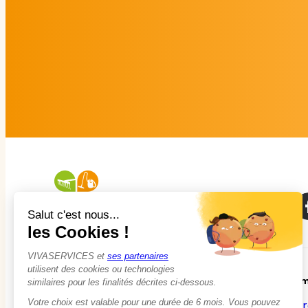
À propos
Em
Qui sommes-nous ?
Tr