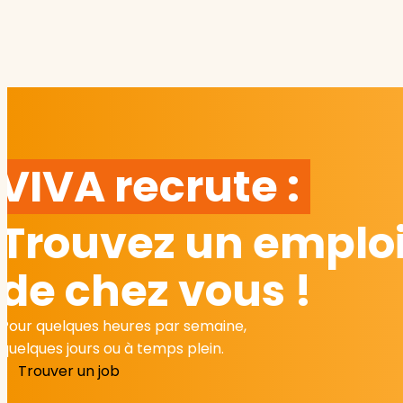
VIVA recrute :
Trouvez un emploi
de chez vous !
Pour quelques heures par semaine,
quelques jours ou à temps plein.
Trouver un job