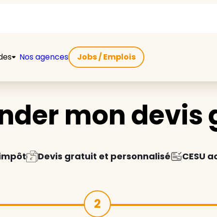
ides
Nos agences
Jobs / Emplois
der mon devis g
'impôt
Devis gratuit et personnalisé
CESU a
2