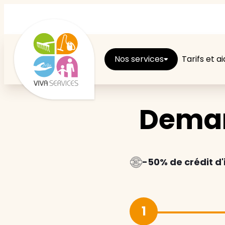
Nos services
Tarifs et a
Deman
Entretien du logement
Ménage
Repassage
-50% de crédit d
Jardin
1
Brico