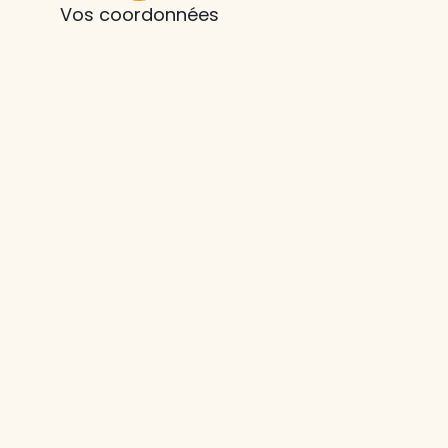
Vos coordonnées
z le
s
tre enfant
ts à
 agence