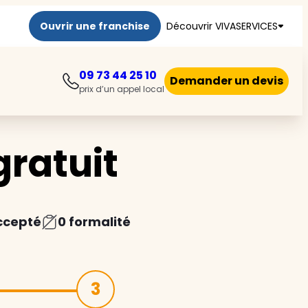
Ouvrir une franchise
Découvrir VIVASERVICES
09 73 44 25 10
Demander un devis
prix d’un appel local
ratuit
ccepté
0 formalité
3