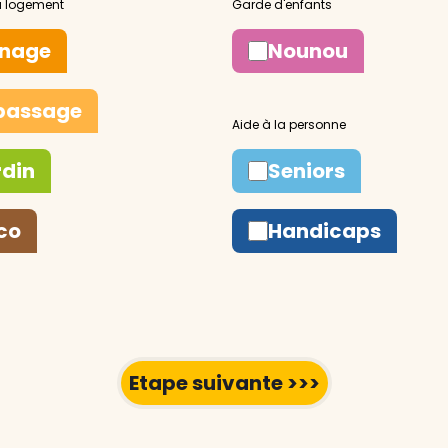
nage
Nounou
passage
rdin
Seniors
co
Handicaps