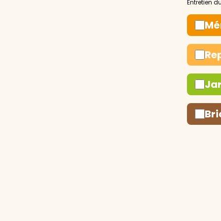
Mé
Re
Ja
Bri