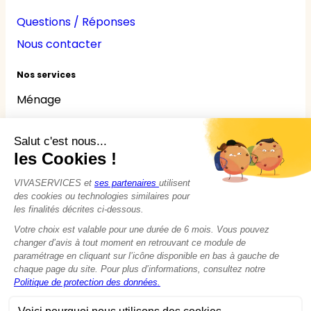
Questions / Réponses
Nous contacter
Nos services
Ménage
Repassage
Jardinage
Bricolage
Nounou
Seniors
Handicaps
© 2015 - 2026
VIVASERVICES
Tous droits réservés
Modifier vos préférences en matière de cookies