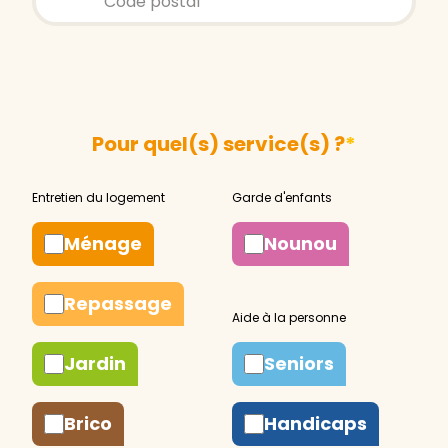
Pour quel(s) service(s) ?
*
Ménage
Nounou
Repassage
Jardin
Seniors
Brico
Handicaps