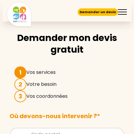
Demander un devis
Demander mon devis
gratuit
1
Vos services
2
Votre besoin
3
Vos coordonnées
Où devons-nous intervenir ?
*
Store locator global - Autocompletion
Rechercher