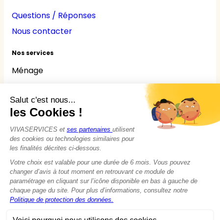
Questions / Réponses
Nous contacter
Nos services
Ménage
Repassage
Jardinage
Bricolage
Nounou
Seniors
Handicaps
© 2015 - 2026
VIVASERVICES
Tous droits réservés
Modifier vos préférences en matière de cookies