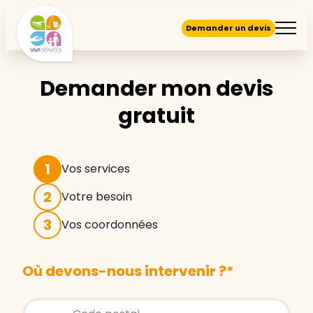
Demander un devis
Demander mon devis
gratuit
1
Vos services
2
Votre besoin
3
Vos coordonnées
Où devons-nous intervenir ?
*
Store locator global - Autocompletion
Rechercher