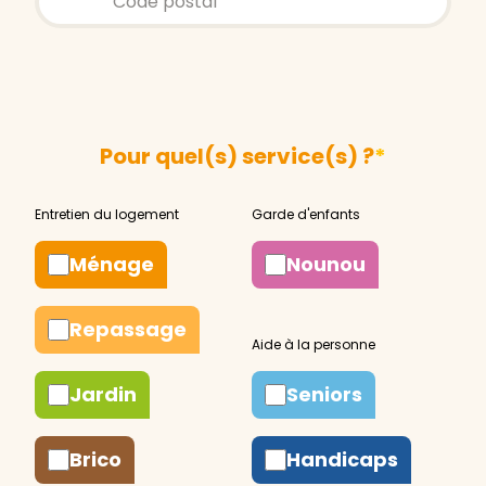
Pour quel(s) service(s) ?
*
Ménage
Nounou
Repassage
Jardin
Seniors
Brico
Handicaps