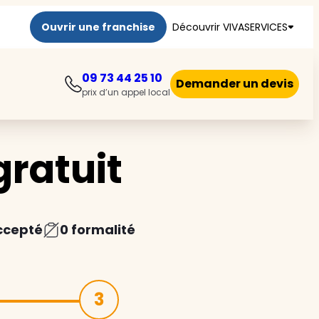
Ouvrir une franchise
Découvrir VIVASERVICES
09 73 44 25 10
Demander un devis
prix d’un appel local
ratuit
ccepté
0 formalité
3