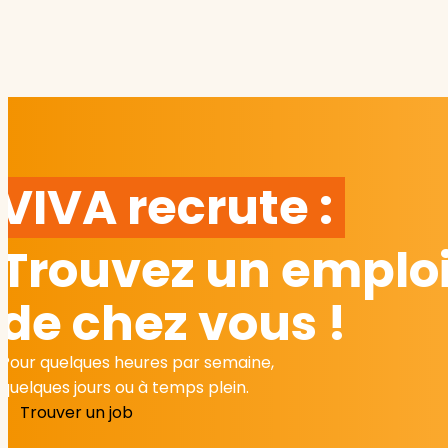
VIVA recrute :
Trouvez un emploi
de chez vous !
Pour quelques heures par semaine,
quelques jours ou à temps plein.
Trouver un job