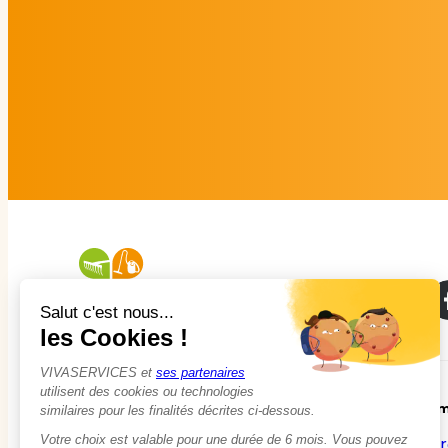
À propos
Em
Qui sommes-nous ?
Tr