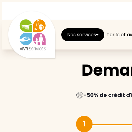
Nos services
Tarifs et a
Deman
Entretien du logement
Ménage
Repassage
-50% de crédit d
Jardin
1
Brico