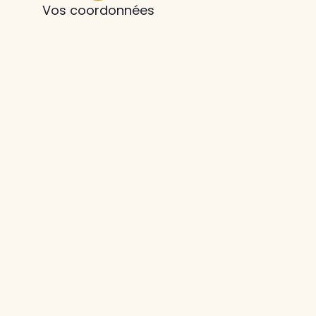
Vos coordonnées
z le
s
tre enfant
ts à
 agence