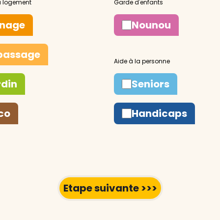
nage
Nounou
passage
rdin
Seniors
co
Handicaps