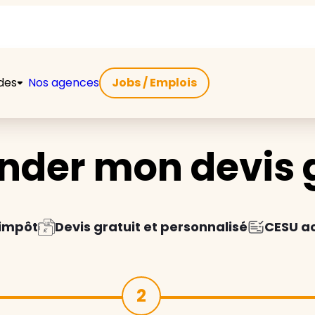
ides
Nos agences
Jobs / Emplois
der mon devis g
'impôt
Devis gratuit et personnalisé
CESU a
2