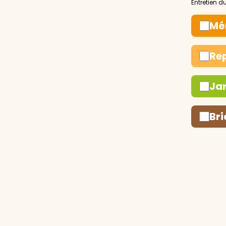
Mé
Re
Ja
Bri